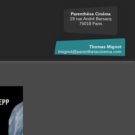
Parenthèse Cinéma
19 rue André Barsacq
75018 Paris
Thomas Mignot
tmignot@parenthesecinema.com